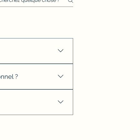
 éléments et l'entretien.
onnel ?
tiliser de corps gras.
papier protecteur du sticker