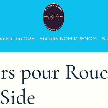
alisation GPS
Stickers NOM PRENOM
St
ers pour Roue
 Side