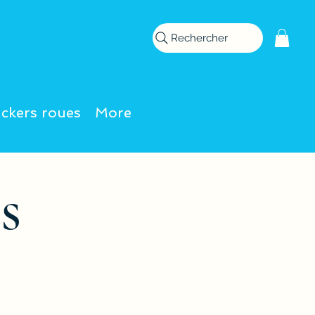
Rechercher
ickers roues
More
s