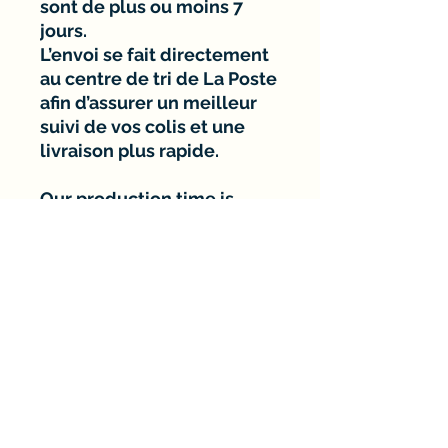
sont de plus ou moins 7
jours.
L’envoi se fait directement
au centre de tri de La Poste
afin d’assurer un meilleur
suivi de vos colis et une
livraison plus rapide.
Our production time is
approximately 7 days.
Orders are shipped directly
to the postal sorting center
to ensure better parcel
tracking and faster
delivery.