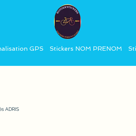
alisation GPS
Stickers NOM PRENOM
St
sés ADRIS