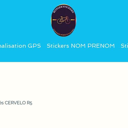
alisation GPS
Stickers NOM PRENOM
St
isés CERVELO R5