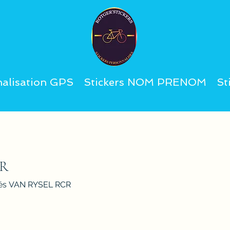
alisation GPS
Stickers NOM PRENOM
St
CR
isés VAN RYSEL RCR